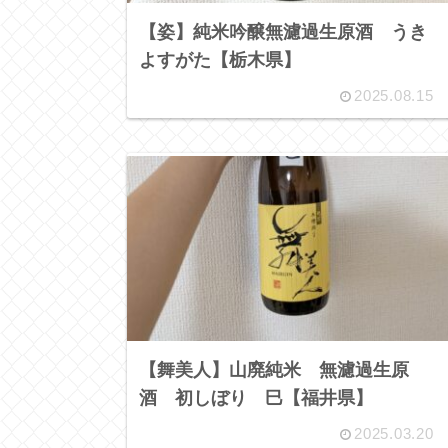
【姿】純米吟醸無濾過生原酒 うき
よすがた【栃木県】
2025.08.15
【舞美人】山廃純米 無濾過生原
酒 初しぼり 巳【福井県】
2025.03.20