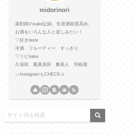
midorinori
薬剤師のsake記録。生原酒頻度高め。
お酒をいろんな人と楽しみたい！
▽好きtaste
冷酒 フルーティー すっきり
▽リピsake
久保田 鳳凰美田 舞美人 羽根屋
↓↓InstagramもCHECK☺