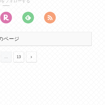
noriをフォローする
のページ
次
…
13
へ