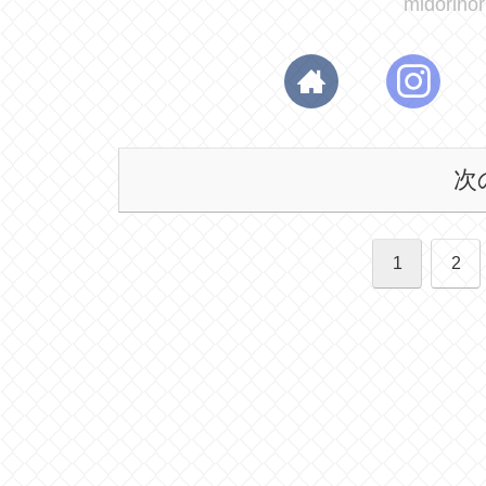
midori
次
1
2