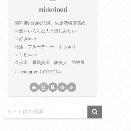
midorinori
薬剤師のsake記録。生原酒頻度高め。
お酒をいろんな人と楽しみたい！
▽好きtaste
冷酒 フルーティー すっきり
▽リピsake
久保田 鳳凰美田 舞美人 羽根屋
↓↓InstagramもCHECK☺