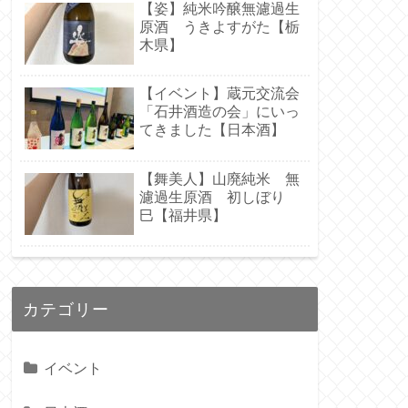
【姿】純米吟醸無濾過生
原酒 うきよすがた【栃
木県】
【イベント】蔵元交流会
「石井酒造の会」にいっ
てきました【日本酒】
【舞美人】山廃純米 無
濾過生原酒 初しぼり
巳【福井県】
カテゴリー
イベント