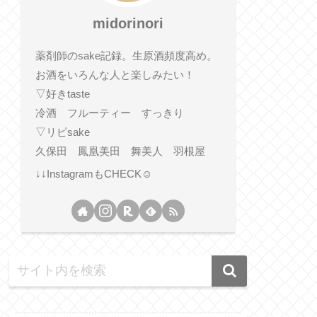
midorinori
薬剤師のsake記録。生原酒頻度高め。
お酒をいろんな人と楽しみたい！
▽好きtaste
冷酒 フルーティー すっきり
▽リピsake
久保田 鳳凰美田 舞美人 羽根屋
↓↓InstagramもCHECK☺