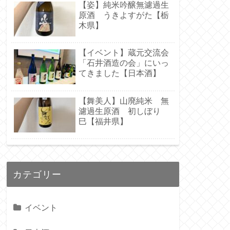
【姿】純米吟醸無濾過生
原酒 うきよすがた【栃
木県】
【イベント】蔵元交流会
「石井酒造の会」にいっ
てきました【日本酒】
【舞美人】山廃純米 無
濾過生原酒 初しぼり
巳【福井県】
カテゴリー
イベント