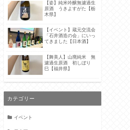
【姿】純米吟醸無濾過生
原酒 うきよすがた【栃
木県】
【イベント】蔵元交流会
「石井酒造の会」にいっ
てきました【日本酒】
【舞美人】山廃純米 無
濾過生原酒 初しぼり
巳【福井県】
カテゴリー
イベント