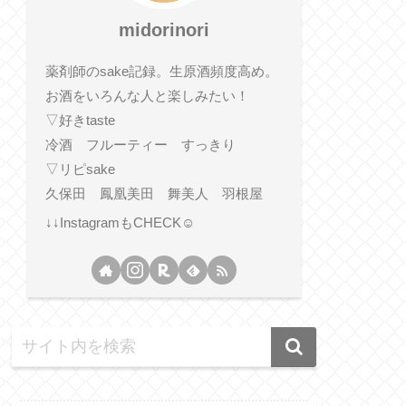
midorinori
薬剤師のsake記録。生原酒頻度高め。
お酒をいろんな人と楽しみたい！
▽好きtaste
冷酒 フルーティー すっきり
▽リピsake
久保田 鳳凰美田 舞美人 羽根屋
↓↓InstagramもCHECK☺