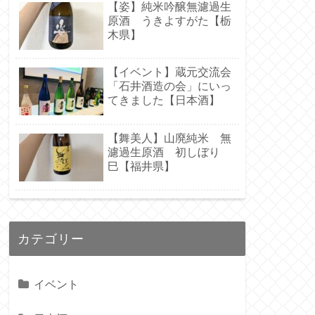
【姿】純米吟醸無濾過生
原酒 うきよすがた【栃
木県】
【イベント】蔵元交流会
「石井酒造の会」にいっ
てきました【日本酒】
【舞美人】山廃純米 無
濾過生原酒 初しぼり
巳【福井県】
カテゴリー
イベント