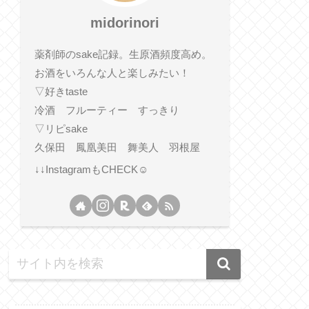
midorinori
薬剤師のsake記録。生原酒頻度高め。
お酒をいろんな人と楽しみたい！
▽好きtaste
冷酒 フルーティー すっきり
▽リピsake
久保田 鳳凰美田 舞美人 羽根屋
↓↓InstagramもCHECK☺