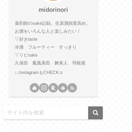
midorinori
薬剤師のsake記録。生原酒頻度高め。
お酒をいろんな人と楽しみたい！
▽好きtaste
冷酒 フルーティー すっきり
▽リピsake
久保田 鳳凰美田 舞美人 羽根屋
↓↓InstagramもCHECK☺