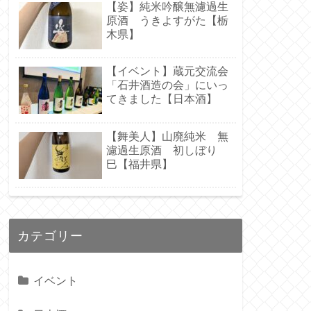
【姿】純米吟醸無濾過生
原酒 うきよすがた【栃
木県】
【イベント】蔵元交流会
「石井酒造の会」にいっ
てきました【日本酒】
【舞美人】山廃純米 無
濾過生原酒 初しぼり
巳【福井県】
カテゴリー
イベント