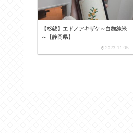
【杉錦】エドノアキザケ～白麹純米
～【静岡県】
2023.11.05