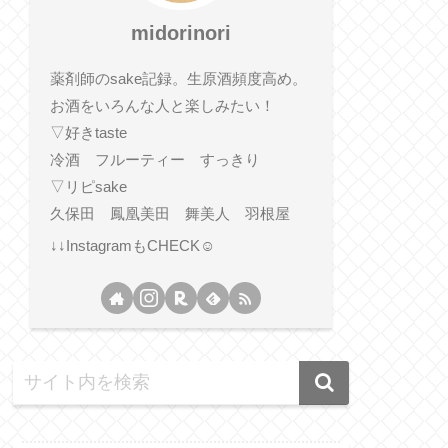
midorinori
薬剤師のsake記録。生原酒頻度高め。
お酒をいろんな人と楽しみたい！
▽好きtaste
冷酒 フルーティー すっきり
▽リピsake
久保田 鳳凰美田 舞美人 羽根屋
↓↓InstagramもCHECK☺