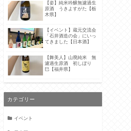
【姿】純米吟醸無濾過生
原酒 うきよすがた【栃
木県】
【イベント】蔵元交流会
「石井酒造の会」にいっ
てきました【日本酒】
【舞美人】山廃純米 無
濾過生原酒 初しぼり
巳【福井県】
カテゴリー
イベント