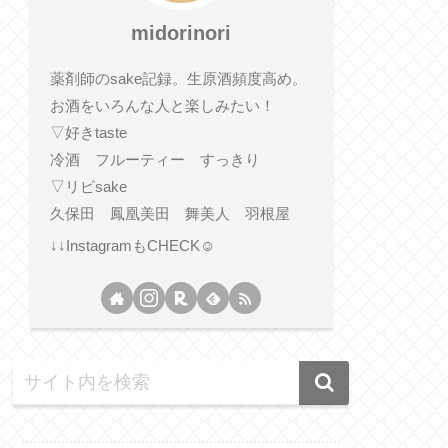
midorinori
薬剤師のsake記録。生原酒頻度高め。
お酒をいろんな人と楽しみたい！
▽好きtaste
冷酒 フルーティー すっきり
▽リピsake
久保田 鳳凰美田 舞美人 羽根屋
↓↓InstagramもCHECK☺