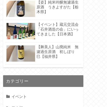
【姿】純米吟醸無濾過生
原酒 うきよすがた【栃
木県】
【イベント】蔵元交流会
「石井酒造の会」にいっ
てきました【日本酒】
【舞美人】山廃純米 無
濾過生原酒 初しぼり
巳【福井県】
カテゴリー
イベント