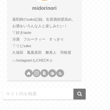
midorinori
薬剤師のsake記録。生原酒頻度高め。
お酒をいろんな人と楽しみたい！
▽好きtaste
冷酒 フルーティー すっきり
▽リピsake
久保田 鳳凰美田 舞美人 羽根屋
↓↓InstagramもCHECK☺