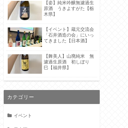
【姿】純米吟醸無濾過生
原酒 うきよすがた【栃
木県】
【イベント】蔵元交流会
「石井酒造の会」にいっ
てきました【日本酒】
【舞美人】山廃純米 無
濾過生原酒 初しぼり
巳【福井県】
カテゴリー
イベント