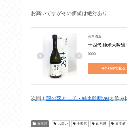
お高いですがその価値は絶対あり！
高木酒造
十四代 純米大吟醸 
0000
Amazonで見る
次回！
龍の落とし子・純米吟醸ver
と飲み
日本酒
お高い
十四代
山形県
日本酒