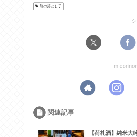
龍の落とし子
シ
midori
関連記事
【荷札酒】純米大