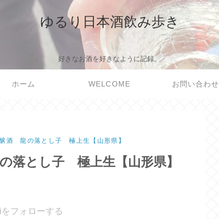
ゆるり日本酒飲み歩き
好きなお酒を好きなように記録。
ホーム
WELCOME
お問い合わ
醸酒 龍の落とし子 極上生【山形県】
龍の落とし子 極上生【山形県】
noriをフォローする