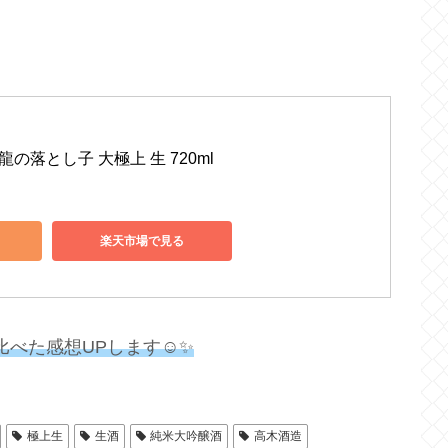
龍の落とし子 大極上 生 720ml
楽天市場で見る
比べた感想UPします☺✨
極上生
生酒
純米大吟醸酒
高木酒造