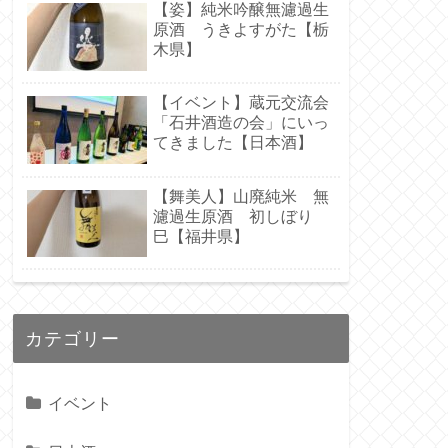
【姿】純米吟醸無濾過生
原酒 うきよすがた【栃
木県】
【イベント】蔵元交流会
「石井酒造の会」にいっ
てきました【日本酒】
【舞美人】山廃純米 無
濾過生原酒 初しぼり
巳【福井県】
カテゴリー
イベント