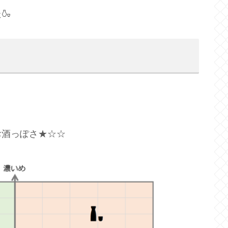
🍶
酒っぽさ★☆☆