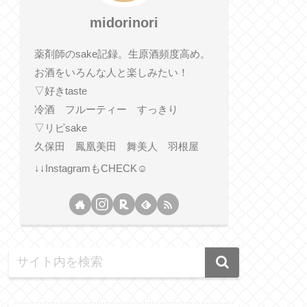
midorinori
薬剤師のsake記録。生原酒頻度高め。
お酒をいろんな人と楽しみたい！
▽好きtaste
冷酒 フルーティー すっきり
▽リピsake
久保田 鳳凰美田 舞美人 羽根屋
↓↓InstagramもCHECK☺