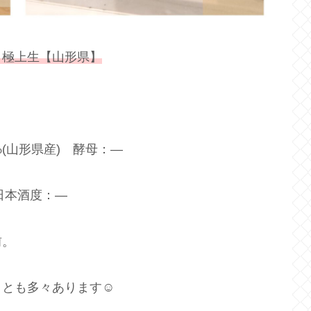
 極上生【山形県】
(山形県産) 酵母：―
日本酒度：―
前。
ことも多々あります☺