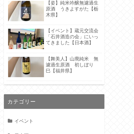
【姿】純米吟醸無濾過生
原酒 うきよすがた【栃
木県】
【イベント】蔵元交流会
「石井酒造の会」にいっ
てきました【日本酒】
【舞美人】山廃純米 無
濾過生原酒 初しぼり
巳【福井県】
カテゴリー
イベント