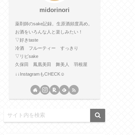
midorinori
薬剤師のsake記録。生原酒頻度高め。
お酒をいろんな人と楽しみたい！
▽好きtaste
冷酒 フルーティー すっきり
▽リピsake
久保田 鳳凰美田 舞美人 羽根屋
↓↓InstagramもCHECK☺