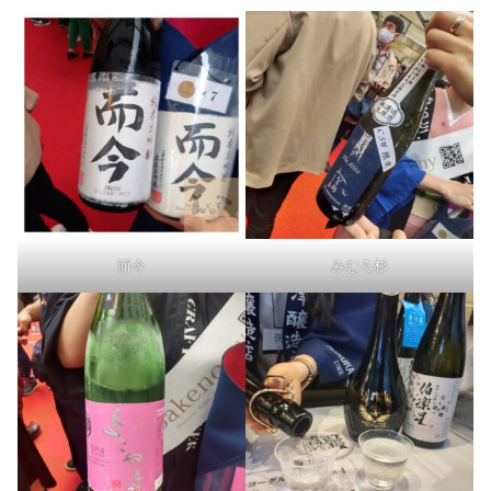
而今
みむろ杉