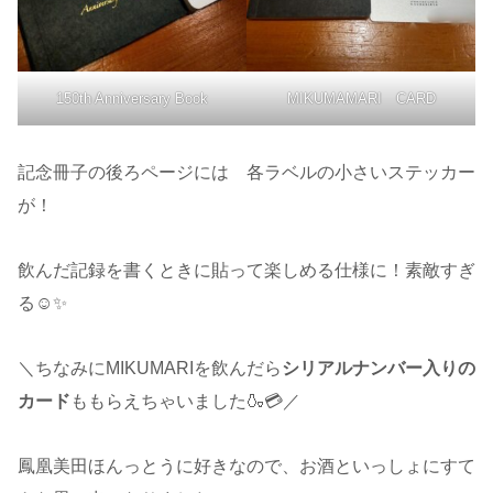
150th Anniversary Book
MIKUMAMARI CARD
記念冊子の後ろページには 各ラベルの小さいステッカー
が！
飲んだ記録を書くときに貼って楽しめる仕様に！素敵すぎ
る☺✨
＼ちなみにMIKUMARIを飲んだら
シリアルナンバー入りの
カード
ももらえちゃいました🍶💳／
鳳凰美田ほんっとうに好きなので、お酒といっしょにすて