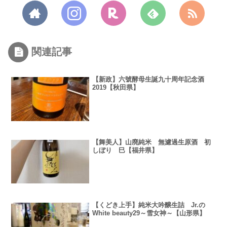
関連記事
【新政】六號酵母生誕九十周年記念酒
2019【秋田県】
【舞美人】山廃純米 無濾過生原酒 初
しぼり 巳【福井県】
【くどき上手】純米大吟醸生詰 Jr.の
White beauty29～雪女神～【山形県】