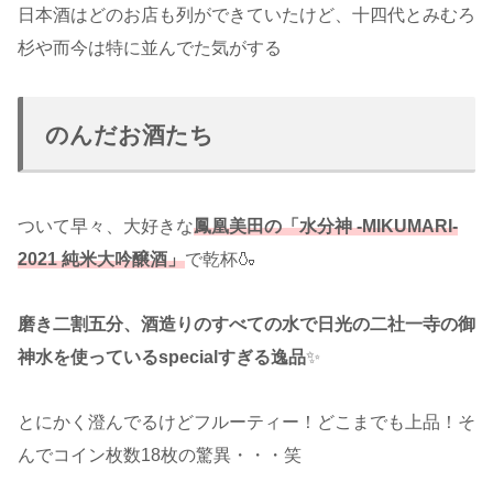
日本酒はどのお店も列ができていたけど、十四代とみむろ
杉や而今は特に並んでた気がする
のんだお酒たち
ついて早々、大好きな
鳳凰美田の「水分神 -MIKUMARI-
2021 純米大吟醸酒」
で乾杯🍶
磨き二割五分、酒造りのすべての水で日光の二社一寺の御
神水を使っているspecialすぎる逸品
✨
とにかく澄んでるけどフルーティー！どこまでも上品！そ
んでコイン枚数18枚の驚異・・・笑