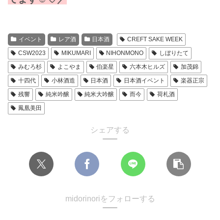
イベント
レア酒
日本酒
CREFT SAKE WEEK
CSW2023
MIKUMARI
NIHONMONO
しぼりたて
みむろ杉
よこやま
伯楽星
六本木ヒルズ
加茂錦
十四代
小林酒造
日本酒
日本酒イベント
楽器正宗
残響
純米吟醸
純米大吟醸
而今
荷札酒
鳳凰美田
シェアする
midorinoriをフォローする