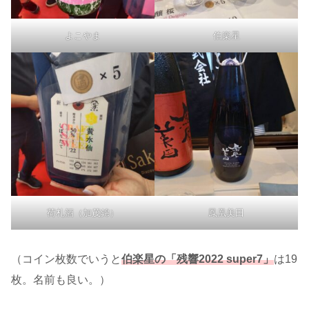
よこやま
伯楽星
荷札酒（加茂錦）
鳳凰美田
（コイン枚数でいうと
伯楽星の「残響2022 super7」
は19
枚。名前も良い。）