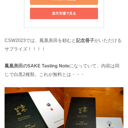
楽天市場で見る
CSW2023では、鳳凰美田を頼むと
記念冊子
がいただける
サプライズ！！！！
鳳凰美田のSAKE Tasting Note
になっていて、内容は同
じで白黒2種類。これが無料とは・・・