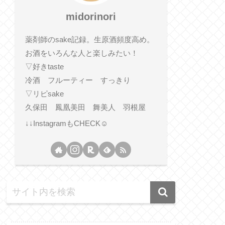
midorinori
薬剤師のsake記録。生原酒頻度高め。
お酒をいろんな人と楽しみたい！
▽好きtaste
冷酒 フルーティー すっきり
▽リピsake
久保田 鳳凰美田 舞美人 羽根屋
↓↓InstagramもCHECK☺