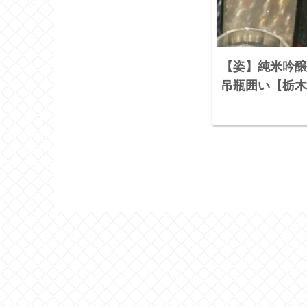
【姿】純米吟醸
吊瓶囲い【栃木