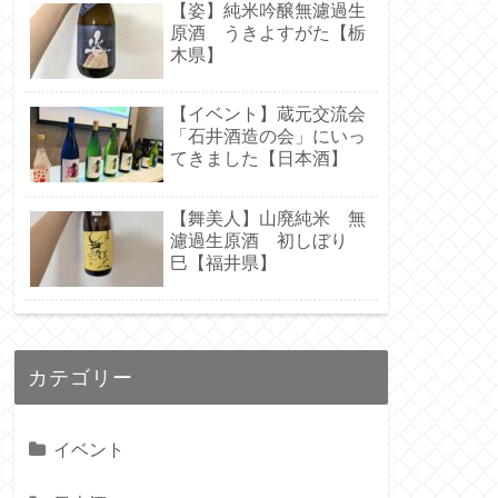
【姿】純米吟醸無濾過生
原酒 うきよすがた【栃
木県】
【イベント】蔵元交流会
「石井酒造の会」にいっ
てきました【日本酒】
【舞美人】山廃純米 無
濾過生原酒 初しぼり
巳【福井県】
カテゴリー
イベント