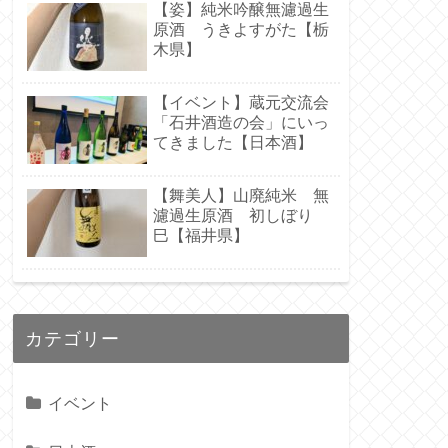
【姿】純米吟醸無濾過生
原酒 うきよすがた【栃
木県】
【イベント】蔵元交流会
「石井酒造の会」にいっ
てきました【日本酒】
【舞美人】山廃純米 無
濾過生原酒 初しぼり
巳【福井県】
カテゴリー
イベント