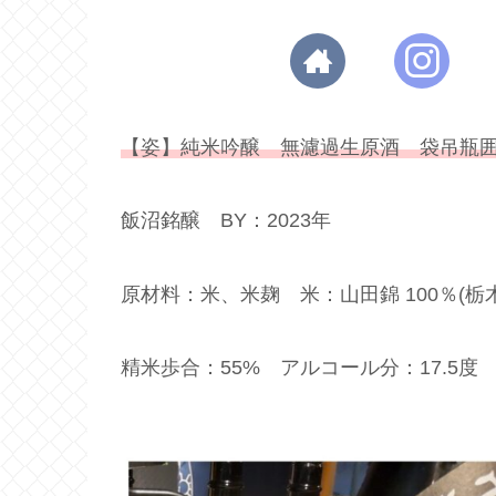
【姿】純米吟醸 無濾過生原酒 袋吊瓶
飯沼銘醸 BY：2023年
原材料：米、米麹 米：山田錦 100％(栃
精米歩合：55% アルコール分：17.5度