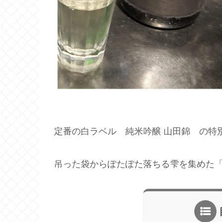
定番の白ラベル 純米吟醸 山田錦 の特
吊った袋からぽたぽた落ちる雫を集めた