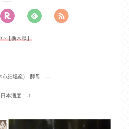
囲い【栃木県】
木市細堀産) 酵母：―
 日本酒度：-1