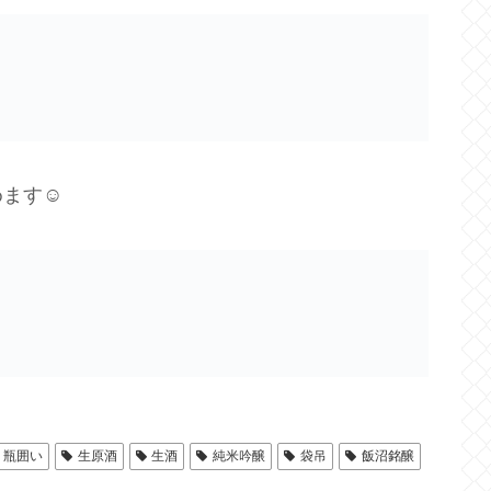
めます☺
瓶囲い
生原酒
生酒
純米吟醸
袋吊
飯沼銘醸