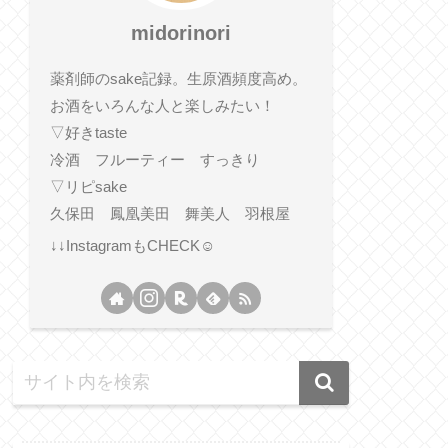
midorinori
薬剤師のsake記録。生原酒頻度高め。
お酒をいろんな人と楽しみたい！
▽好きtaste
冷酒 フルーティー すっきり
▽リピsake
久保田 鳳凰美田 舞美人 羽根屋
↓↓InstagramもCHECK☺