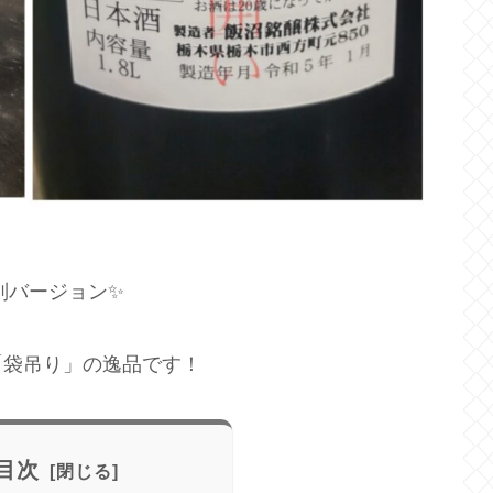
別バージョン✨
「袋吊り」の逸品です！
目次