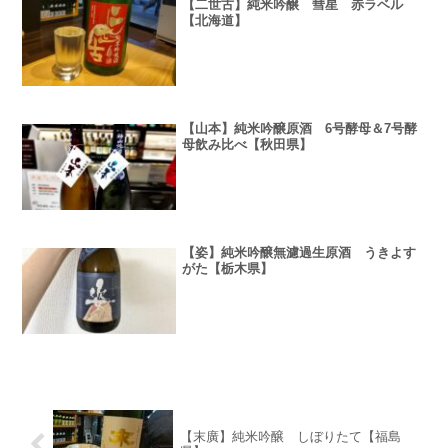
【二世古】純米吟醸 彗星 赤ラベル
【北海道】
【山本】純米吟醸原酒 6号酵母＆7号酵
母飲み比べ【秋田県】
【姿】純米吟醸無濾過生原酒 うきよす
がた【栃木県】
【末廣】純米吟醸 しぼりたて【福島