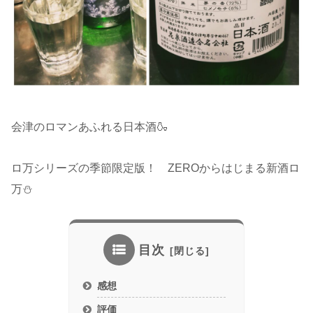
会津のロマンあふれる日本酒🍶
ロ万シリーズの季節限定版！ ZEROからはじまる新酒ロ
万⛄
目次
感想
評価