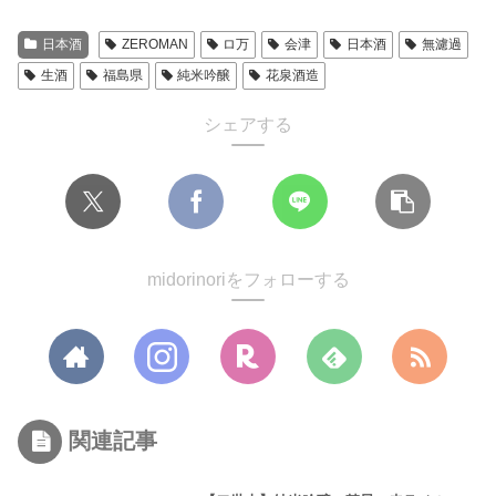
日本酒
ZEROMAN
ロ万
会津
日本酒
無濾過
生酒
福島県
純米吟醸
花泉酒造
シェアする
midorinoriをフォローする
関連記事