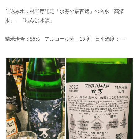
仕込み水：林野庁認定「水源の森百選」の名水「高清
水」、「地蔵沢水源」
精米歩合：55% アルコール分：15度 日本酒度：―