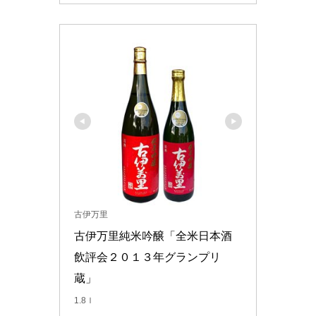
古伊万里
古伊万里純米吟醸「全米日本酒
飲評会２０１３年グランプリ
蔵」
1.8ｌ