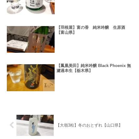
【羽根屋】富の香 純米吟醸 生原酒
【富山県】
【鳳凰美田】純米吟醸 Black Phoenix 無
濾過本生【栃木県】
【大嶺3粒】冬のおとずれ【山口県】