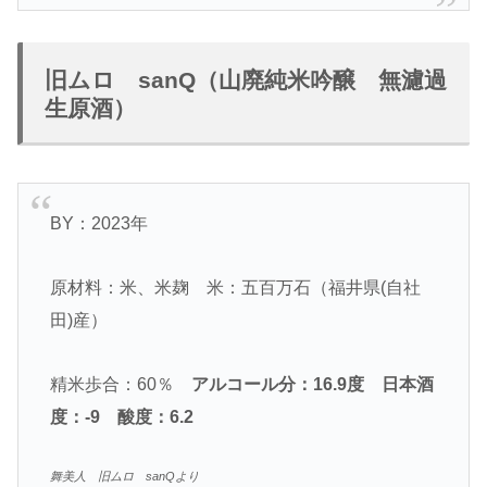
旧ムロ sanQ（山廃純米吟醸 無濾過
生原酒）
BY：2023年
原材料：米、米麹 米：五百万石（福井県(自社
田)産）
精米歩合：60％
アルコール分：16.9度
日本酒
度：-9 酸度：6.2
舞美人 旧ムロ sanQより