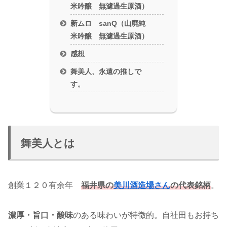
米吟醸 無濾過生原酒）
新ムロ sanQ（山廃純
米吟醸 無濾過生原酒）
感想
舞美人、永遠の推しで
す。
舞美人とは
創業１２０有余年
福井県の
美川酒造場さん
の代表銘柄
。
濃厚・旨口・酸味
のある味わいが特徴的。自社田もお持ち