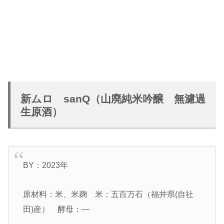
新ムロ sanQ（山廃純米吟醸 無濾過
生原酒）
BY：2023年
原材料：米、米麹 米：五百万石（福井県(自社
田)産） 酵母：―