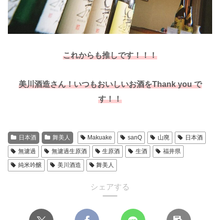
これからも推しです！！！
美川酒造さん！いつもおいしいお酒をThank you で
す！！
日本酒
舞美人
Makuake
sanQ
山廃
日本酒
無濾過
無濾過生原酒
生原酒
生酒
福井県
純米吟醸
美川酒造
舞美人
シェアする