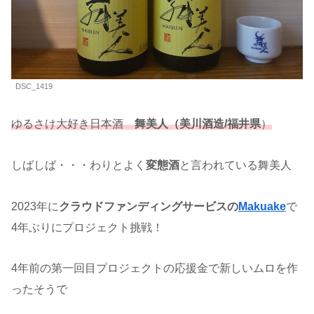
DSC_1419
ゆるさけ大好き日本酒
舞美人（美川酒造/福井県
）
しばしば・・・わりとよく
変態酒
と言われている舞美人
2023年に
クラウドファンディングサービスの
Makuake
で
4年ぶりにプロジェクト挑戦！
4年前の第一回目プロジェクトの応援金で新しいムロを作
ったそうで