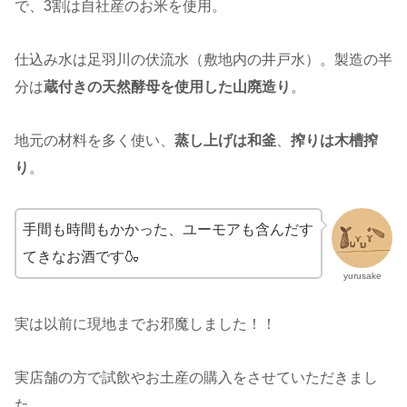
で、3割は自社産のお米を使用。
仕込み水は足羽川の伏流水（敷地内の井戸水）。製造の半
分は
蔵付きの天然酵母を使用した山廃造り
。
地元の材料を多く使い、
蒸し上げは和釜
、
搾りは木槽搾
り
。
手間も時間もかかった、ユーモアも含んだす
てきなお酒です🍶
yurusake
実は以前に現地までお邪魔しました！！
実店舗の方で試飲やお土産の購入をさせていただきまし
た。