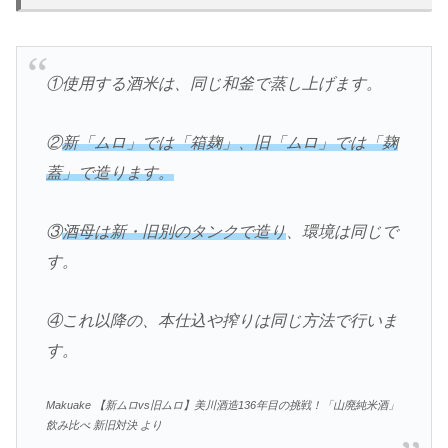
①使用する酒米は、同じ和釜で蒸し上げます。
②
新「ムロ」では「箱麹」、旧「ムロ」では「麹
蓋」で造ります。
③
酒母は新・旧別のタンクで造り
、環境は同じで
す。
④これ以降の、本仕込や搾りは同じ方法で行いま
す。
Makuake 【新ムロvs旧ムロ】美川酒造136年目の挑戦！「山廃純米酒」
飲み比べ 新旧対決 より