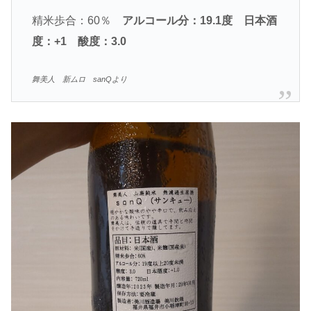
精米歩合：60％
アルコール分：19.1度
日本酒
度：+1 酸度：3.0
舞美人 新ムロ sanQより