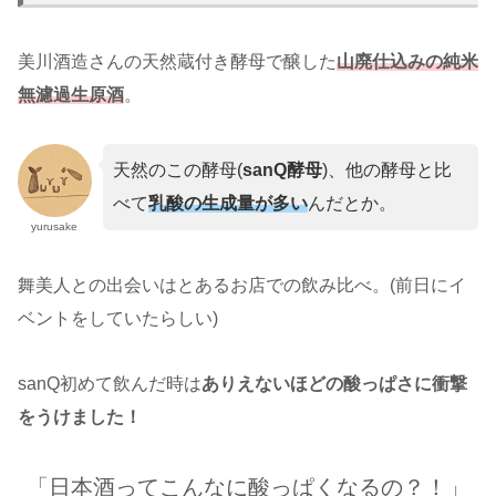
美川酒造さんの天然蔵付き酵母で醸した
山廃仕込みの純米
無濾過生原酒
。
天然のこの酵母(
sanQ酵母
)、他の酵母と比
べて
乳酸の生成量が多い
んだとか。
yurusake
舞美人との出会いはとあるお店での飲み比べ。(前日にイ
ベントをしていたらしい)
sanQ初めて飲んだ時は
ありえないほどの酸っぱさに衝撃
をうけました！
「日本酒ってこんなに酸っぱくなるの？！」