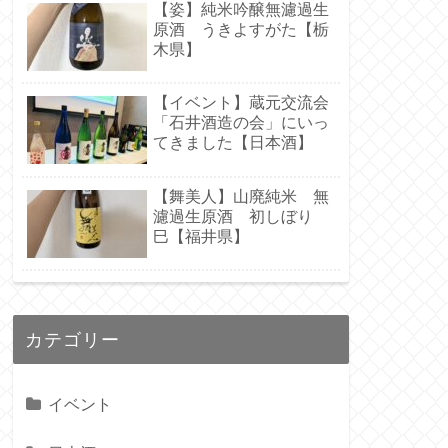
【姿】純米吟醸無濾過生
原酒 うきよすがた【栃
木県】
【イベント】蔵元交流会
「石井酒造の会」にいっ
てきました【日本酒】
【舞美人】山廃純米 無
濾過生原酒 初しぼり
巳【福井県】
カテゴリー
イベント