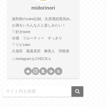
midorinori
薬剤師のsake記録。生原酒頻度高め。
お酒をいろんな人と楽しみたい！
▽好きtaste
冷酒 フルーティー すっきり
▽リピsake
久保田 鳳凰美田 舞美人 羽根屋
↓↓InstagramもCHECK☺