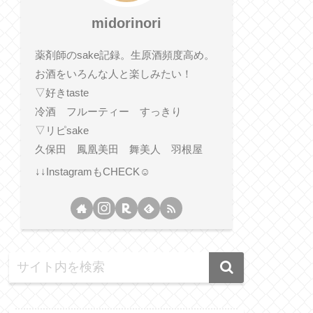
midorinori
薬剤師のsake記録。生原酒頻度高め。
お酒をいろんな人と楽しみたい！
▽好きtaste
冷酒 フルーティー すっきり
▽リピsake
久保田 鳳凰美田 舞美人 羽根屋
↓↓InstagramもCHECK☺