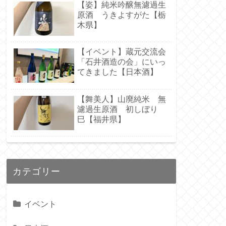
【姿】純米吟醸無濾過生
原酒 うきよすがた【栃
木県】
【イベント】蔵元交流会
「石井酒造の会」にいっ
てきました【日本酒】
【舞美人】山廃純米 無
濾過生原酒 初しぼり
巳【福井県】
カテゴリー
イベント