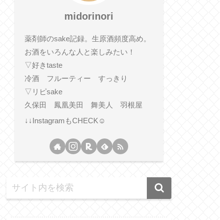
midorinori
薬剤師のsake記録。生原酒頻度高め。
お酒をいろんな人と楽しみたい！
▽好きtaste
冷酒 フルーティー すっきり
▽リピsake
久保田 鳳凰美田 舞美人 羽根屋
↓↓InstagramもCHECK☺