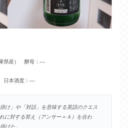
兵庫県産） 酵母：―
度 日本酒度：―
い掛け」や「対話」を意味する英語のクエス
れに対する答え（アンサー＝Ａ）を合わ
を掛けた。