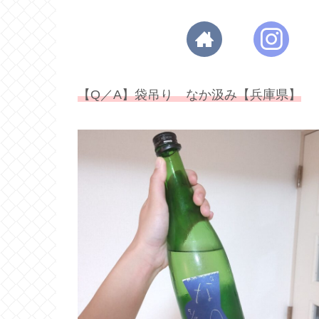
【Q／A】袋吊り なか汲み【兵庫県】