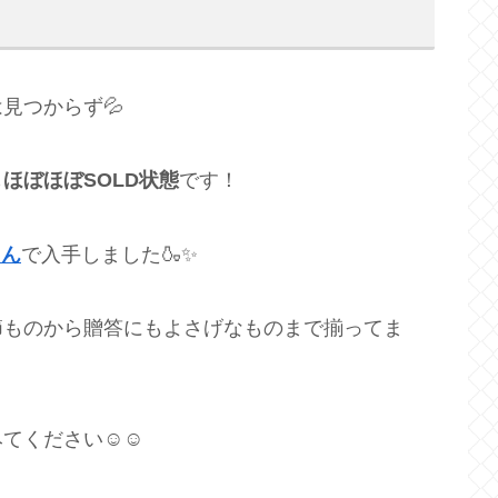
見つからず💦
も
ほぼほぼSOLD状態
です！
さん
で入手しました🍶✨
節ものから贈答にもよさげなものまで揃ってま
みてください☺☺