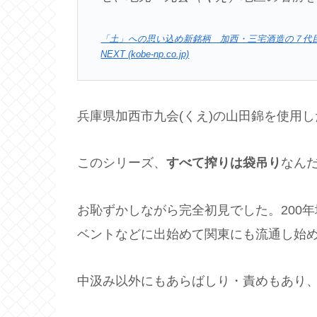
「土」への思い込め新銘柄 加西・三宅酒造の７代目蔵元
NEXT (kobe-np.co.jp)
兵庫県加西市九会(くえ)の山田錦を使用
このシリーズ、
すべて搾りは袋吊り
なんだ
お恥ずかしながら完全初見でした。200
ベントなどに出始めて関東にも流通し始
中汲み以外にもあらばしり・責めもあり