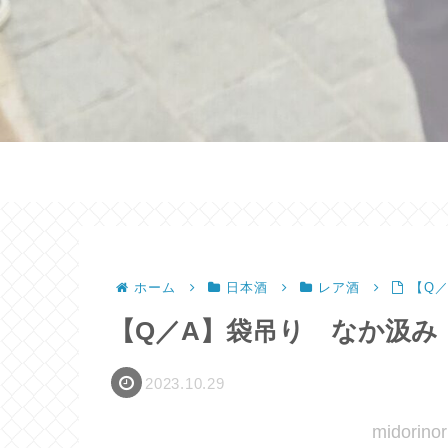
ホーム
日本酒
レア酒
【Q
【Q／A】袋吊り なか汲み
2023.10.29
midori