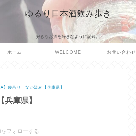
ゆるり日本酒飲み歩き
好きなお酒を好きなように記録。
ホーム
WELCOME
お問い合わ
／A】袋吊り なか汲み【兵庫県】
【兵庫県】
noriをフォローする