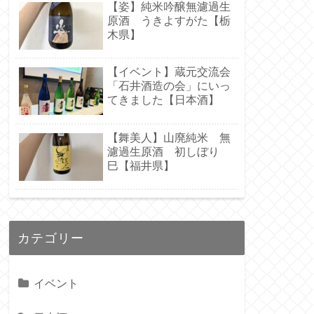
【姿】純米吟醸無濾過生
原酒 うきよすがた【栃
木県】
【イベント】蔵元交流会
「石井酒造の会」にいっ
てきました【日本酒】
【舞美人】山廃純米 無
濾過生原酒 初しぼり
巳【福井県】
カテゴリー
イベント