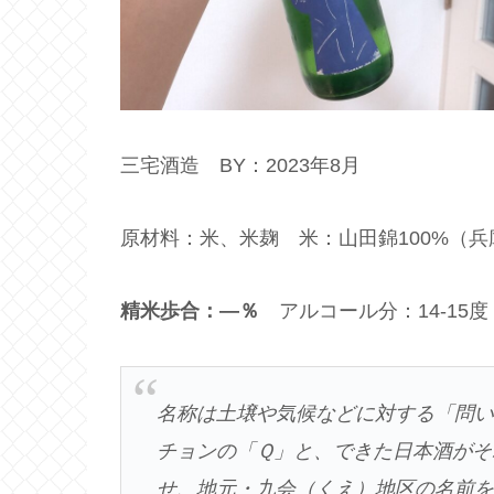
三宅酒造 BY：2023年8月
原材料：米、米麹 米：山田錦100%（
精米歩合：―％
アルコール分：14-15
名称は土壌や気候などに対する「問
チョンの「Ｑ」と、できた日本酒がそ
せ、地元・九会（くえ）地区の名前