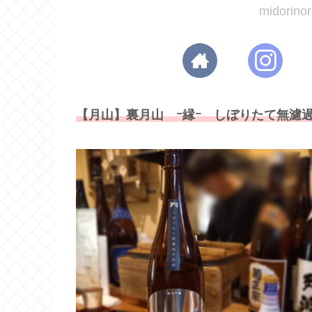
midori
【月山】裏月山 ｰ縁ｰ しぼりたて無濾