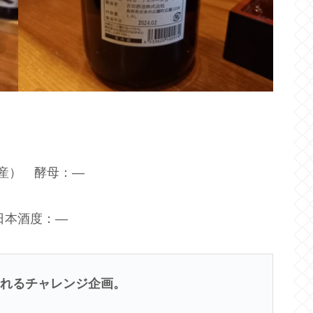
県産） 酵母：―
日本酒度：―
られるチャレンジ企画。