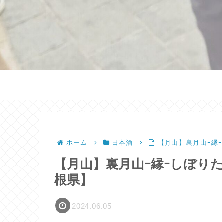
ホーム
日本酒
【月山】裏月山ｰ縁
【月山】裏月山ｰ縁ｰしぼり
根県】
2024.06.05