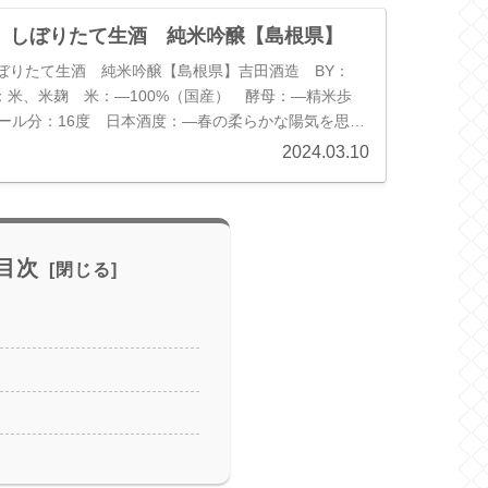
 しぼりたて生酒 純米吟醸【島根県】
ぼりたて生酒 純米吟醸【島根県】吉田酒造 BY：
料：米、米麹 米：―100%（国産） 酵母：―精米歩
コール分：16度 日本酒度：―春の柔らかな陽気を思わ
香り。ぽかぽか陽気の...
2024.03.10
目次