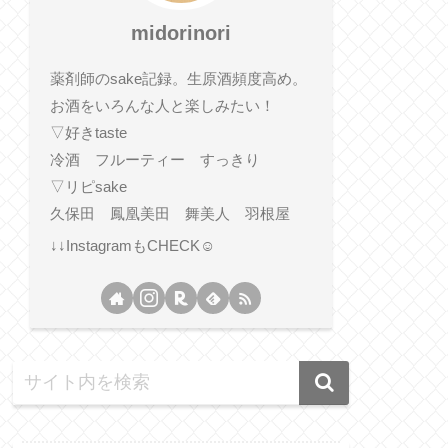
midorinori
薬剤師のsake記録。生原酒頻度高め。
お酒をいろんな人と楽しみたい！
▽好きtaste
冷酒 フルーティー すっきり
▽リピsake
久保田 鳳凰美田 舞美人 羽根屋
↓↓InstagramもCHECK☺