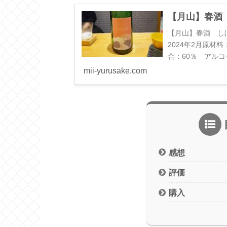
【月山】春酒
【月山】春酒 し
2024年2月原材
合：60％ アル
せる優しい味わいと
mii-yurusake.com
感想
評価
購入