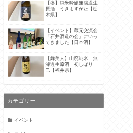
【姿】純米吟醸無濾過生
原酒 うきよすがた【栃
木県】
【イベント】蔵元交流会
「石井酒造の会」にいっ
てきました【日本酒】
【舞美人】山廃純米 無
濾過生原酒 初しぼり
巳【福井県】
カテゴリー
イベント